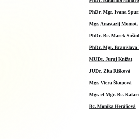
PhDr. Katarína Minaro
PhDr. Mgr. Ivana Spur
Mgr. Anastazij Momot,
PhDr. Bc. Marek Sušin
PhDr. Mgr. Branislava
MUDr.
Juraj Knížat
JUDr. Zita Rišková
Mgr. Viera Škopová
Mgr. et Mgr. Bc. Katar
Bc. Monika Heráňová