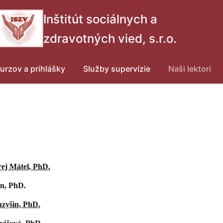
Inštitút sociálnych a
zdravotných vied, s.r.o.
urzov a prihlášky
Služby supervízie
Naši lektori
ej Mátel, PhD.
n, PhD.
uzyšin, PhD.