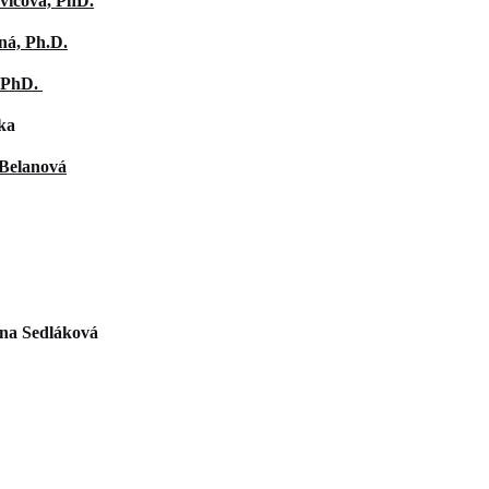
vičová, PhD.
ná, Ph.D.
 PhD.
ka
 Belanová
ína Sedláková