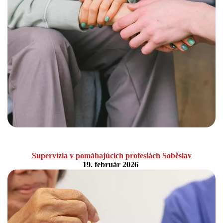
Supervízia v pomáhajúcich profesiách Soběslav
19. február 2026